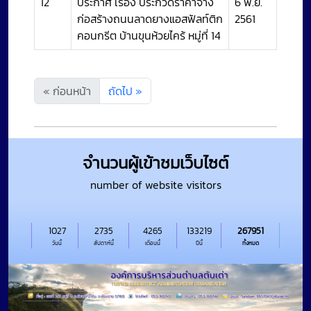
12
ประกาศ เรื่อง ประกวดราคาจ้าง
6 พ.ย.
ก่อสร้างถนนลาดยางแอสฟัลท์ติก
2561
คอนกรีต บ้านขุนห้วยไคร้ หมู่ที่ 14
« ก่อนหน้า
ถัดไป »
จำนวนผู้เข้าชมเว็บไซต์
number of website visitors
1027
2735
4265
133219
267951
วันนี้
สัปดาห์นี้
เดือนนี้
ปีนี้
ทั้งหมด