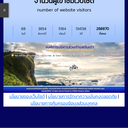
จำนวนผู้เข้าชมเว็บไซต์
number of website visitors
88
3654
5184
134138
268870
วันนี้
สัปดาห์นี้
เดือนนี้
ปีนี้
ทั้งหมด
นโยบายของเว็บไซต์
|
นโยบายการรักษาความมั่นคงปลอดภัย
|
นโยบายการคุ้มครองข้อมูลส่วนบุุคคล