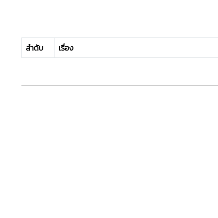
ลำดับ
เรื่อง