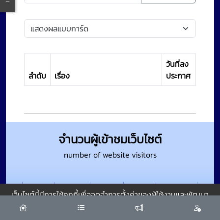
วันที่ลง
ลำดับ
เรื่อง
ประกาศ
จำนวนผู้เข้าชมเว็บไซต์
number of website visitors
466
2174
3704
132658
267390
เว็บไซต์นี้มีการใช้คุกกี้เพื่อจดจำการตั้งค่าของผู้ใช้งานและพัฒนา
วันนี้
สัปดาห์นี้
เดือนนี้
ปีนี้
ทั้งหมด
ประสบการณ์การใช้งานของคุณให้ดียิ่งขึ้น
ยอมรับ